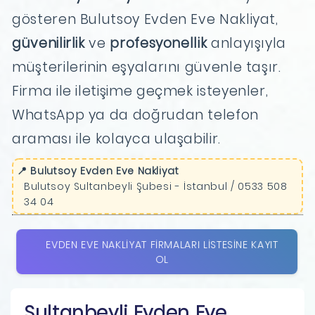
gösteren Bulutsoy Evden Eve Nakliyat,
güvenilirlik
ve
profesyonellik
anlayışıyla
müşterilerinin eşyalarını güvenle taşır.
Firma ile iletişime geçmek isteyenler,
WhatsApp ya da doğrudan telefon
araması ile kolayca ulaşabilir.
📍 Bulutsoy Evden Eve Nakliyat
Bulutsoy Sultanbeyli Şubesi - İstanbul / 0533 508
34 04
EVDEN EVE NAKLIYAT FIRMALARI LISTESINE KAYIT
OL
Sultanbeyli Evden Eve