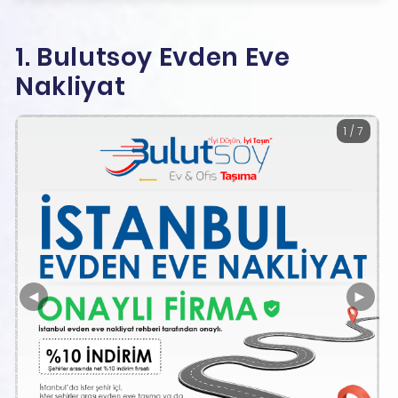
1. Bulutsoy Evden Eve
Nakliyat
1 / 7
◄
►