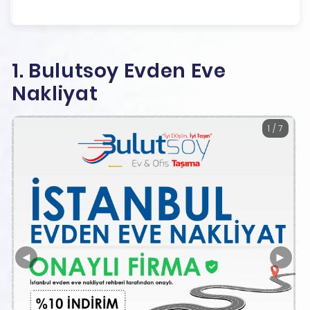
1. Bulutsoy Evden Eve
Nakliyat
1 / 7
◄
►