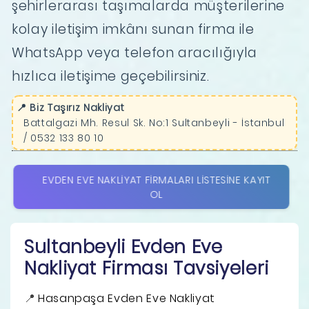
şehirlerarası taşımalarda müşterilerine
kolay iletişim imkânı sunan firma ile
WhatsApp veya telefon aracılığıyla
hızlıca iletişime geçebilirsiniz.
📍 Biz Taşırız Nakliyat
Battalgazi Mh. Resul Sk. No:1 Sultanbeyli - İstanbul
/ 0532 133 80 10
EVDEN EVE NAKLIYAT FIRMALARI LISTESINE KAYIT
OL
Sultanbeyli Evden Eve
Nakliyat Firması Tavsiyeleri
Hasanpaşa Evden Eve Nakliyat