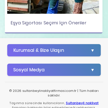
Eşya Sigortası Seçimi İçin Öneriler
Kurumsal & Bize Ulaşın
Sosyal Medya
© 2026 sultanbeylinakliyatfirmasi.com.tr | Tüm hakları
saklıdır.
Taşınma sürecinde kullanıcıların,
Sultanbeyli nakliyat
firmaları hakkında bilgi edinebileceği rehberimiz,